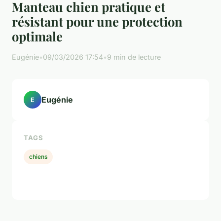
Manteau chien pratique et
résistant pour une protection
optimale
Eugénie
•
09/03/2026 17:54
•
9 min de lecture
Eugénie
E
TAGS
chiens