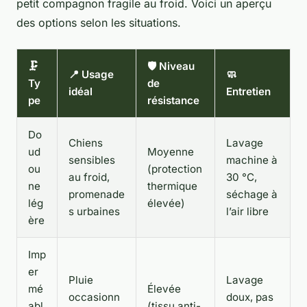
petit compagnon fragile au froid. Voici un aperçu
des options selon les situations.
🗜️
🛡️ Niveau
📍 Usage
🧼
Ty
de
idéal
Entretien
pe
résistance
Do
Chiens
Lavage
ud
Moyenne
sensibles
machine à
ou
(protection
au froid,
30 °C,
ne
thermique
promenade
séchage à
lég
élevée)
s urbaines
l’air libre
ère
Imp
er
Pluie
Lavage
mé
Élevée
occasionn
doux, pas
abl
(tissu anti-