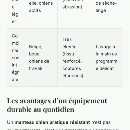
elle, chiens
de sèche-
e
abrasion)
actifs
linge
lég
er
Co
Très
mbi
Neige,
élevée
Lavage à
nai
boue,
(tissu
la main ou
son
chiens de
renforcé,
programm
int
travail
coutures
e délicat
égr
étanches)
ale
Les avantages d’un équipement
durable au quotidien
Un
manteau chien pratique résistant
n’est pas